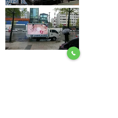
상호: 엠디LED이노베이션ㅣ 대표: 조장원 ㅣ 사
업자번호:
780-09-01525
주소: 경기도 화성시 마도면 화성로 716 ㅣ 개인
정보관리책임자: 이효순
TEL:
1688-8633
l FAX:
031-696-5910
l
Email:
mado3561121@naver.com
본 사이트의 컨텐츠는 저작권법의 보호를 받는