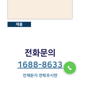
제출
전화문의
1688-8633
언제든지 연락주시면
​친절히 상담하도록 하겠습니다:)
상호: 엠디LED이노베이션ㅣ 대표: 조장원 ㅣ 사